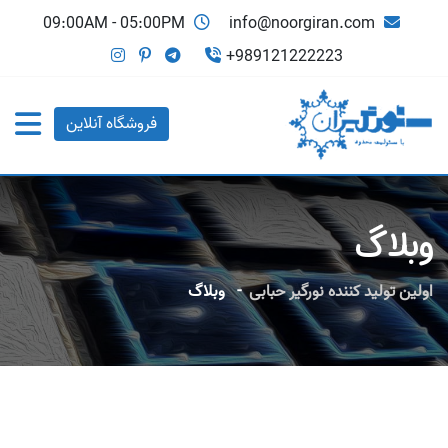
Ski
09:00AM - 05:00PM
info@noorgiran.com
t
+989121222223
conten
فروشگاه آنلاین
وبلاگ
اولین تولید کننده نورگیر حبابی
-
وبلاگ